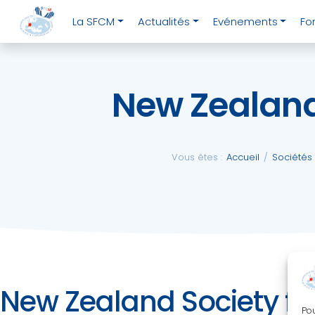
Aller
close
La SFCM
Actualités
Evénements
Fo
au
contenu
New Zealand 
La
SFCM
Vous êtes :
Accueil
/
Sociétés
Actualités
Evénements
Formations
New Zealand Society fo
Pou