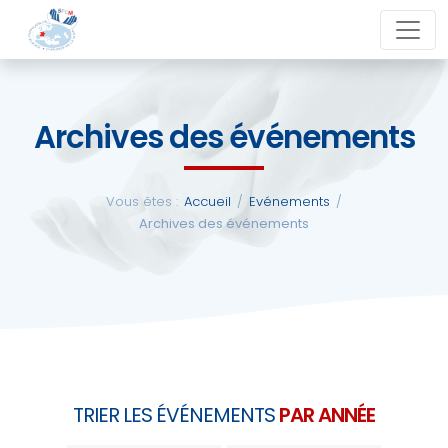
Aller
close
au
contenu
Archives des événements
La
SFCM
Vous êtes :
Accueil
/
Evénements
/
Archives des événements
Actualités
Evénements
Formations
TRIER LES ÉVÉNEMENTS
PAR ANNÉE