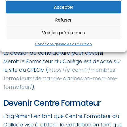
Société Française de Chirurgie de la Main et
Accepter
sont ayant droit au titre en Chirurgien de la
Refuser
Main) et apportent la preuve de leur intérêt
pour la Chirurgie de la Main, sa pratique et son
Voir les préférences
enseignement.
Conditions générales d’utilisation
Le dossier de candidature pour devenir
Membre Formateur du Collège est déposé sur
le site du CFECM (
https://cfecm.fr/membres-
formateurs/demande-dadhesion-membre-
formateur/
).
Devenir Centre Formateur
L’agrément en tant que Centre Formateur du
Collège vise à obtenir la validation en tant que