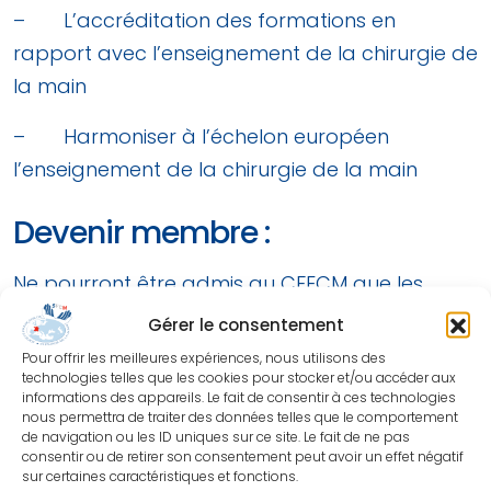
– L’accréditation des formations en
rapport avec l’enseignement de la chirurgie de
la main
– Harmoniser à l’échelon européen
l’enseignement de la chirurgie de la main
Devenir membre :
Ne pourront être admis au CFECM que les
Chirurgiens qualifiés spécialistes en Chirurgie
Gérer le consentement
Orthopédique et Traumatologique ou en
Pour offrir les meilleures expériences, nous utilisons des
Chirurgie Plastique, Reconstructrice et
technologies telles que les cookies pour stocker et/ou accéder aux
informations des appareils. Le fait de consentir à ces technologies
Esthétique, ou en Chirurgie Infantile ou
nous permettra de traiter des données telles que le comportement
de navigation ou les ID uniques sur ce site. Le fait de ne pas
équivalent européen (dans la mesure où ils
consentir ou de retirer son consentement peut avoir un effet négatif
sont Membres Titulaires ou Associés de la
sur certaines caractéristiques et fonctions.