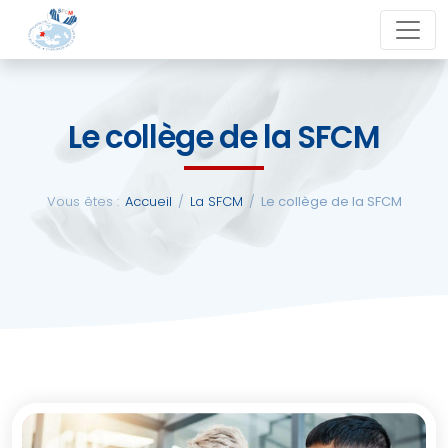
Aller
close
au
contenu
Le collège de la SFCM
La
SFCM
Vous êtes :
Accueil
/
La SFCM
/
Le collège de la SFCM
Actualités
Evénements
Formations