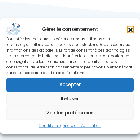
Gérer le consentement
Pour offrir les meilleures expériences, nous utilisons des
technologies telles que les cookies pour stocker et/ou accéder aux
informations des appareils. Le fait de consentir à ces technologies
nous permettra de traiter des données telles que le comportement
de navigation ou les ID uniques sur ce site. Le fait de ne pas
Société Française de
consentir ou de retirer son consentement peut avoir un effet négatif
Chirurgie de la Main
sur certaines caractéristiques et fonctions.
Centre Hospitalier Privé St. Grégoire
6 bd de la boutière, 35768 St. Grégoire
Accepter
Tél: +33 6 38 95 58 32
Refuser
Accès rapide
Voir les préférences
Mon compte
Conditions générales d’utilisation
Devenir membre de la SFCM