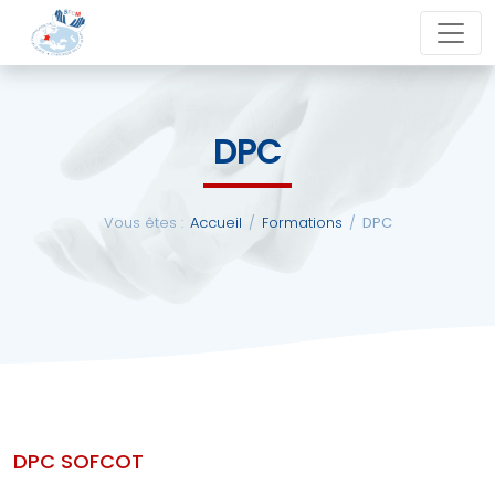
Aller
close
au
contenu
DPC
La
SFCM
Vous êtes :
Accueil
/
Formations
/
DPC
Actualités
Evénements
Formations
DPC SOFCOT