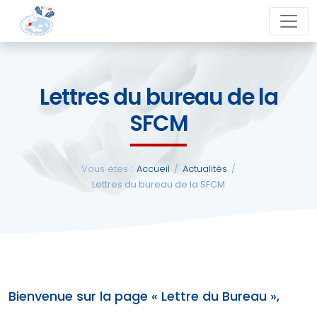
Aller
close
au
contenu
Lettres du bureau de la
La
SFCM
SFCM
Actualités
Vous êtes :
Accueil
/
Actualités
/
Lettres du bureau de la SFCM
Evénements
Formations
Bienvenue sur la page « Lettre du Bureau »,