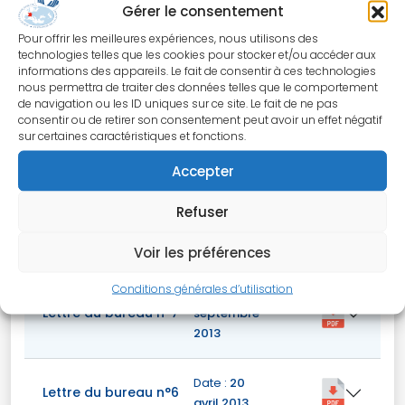
Gérer le consentement
2014
Pour offrir les meilleures expériences, nous utilisons des
technologies telles que les cookies pour stocker et/ou accéder aux
Date :
21 juin
informations des appareils. Le fait de consentir à ces technologies
Lettre du bureau n°10
2014
nous permettra de traiter des données telles que le comportement
de navigation ou les ID uniques sur ce site. Le fait de ne pas
consentir ou de retirer son consentement peut avoir un effet négatif
Date :
12
sur certaines caractéristiques et fonctions.
Lettre du bureau n°9
avril 2014
Accepter
Date :
21
Refuser
Lettre du bureau n°8
décembre
2013
Voir les préférences
Conditions générales d’utilisation
Date :
2
Lettre du bureau n°7
septembre
2013
Date :
20
Lettre du bureau n°6
avril 2013