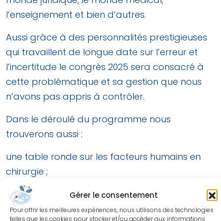
l’enseignement et bien d’autres.
Aussi grâce à des personnalités prestigieuses
qui travaillent de longue date sur l’erreur et
l’incertitude le congrès 2025 sera consacré à
cette problématique et sa gestion que nous
n’avons pas appris à contrôler.
Dans le déroulé du programme nous
trouverons aussi :
une table ronde sur les facteurs humains en
chirurgie ;
une autre sur les registres en chirurgie de la
Gérer le consentement
main et sur l’implication que la SFCM se doit
Pour offrir les meilleures expériences, nous utilisons des technologies
d’assumer en bonne intelligence avec les
telles que les cookies pour stocker et/ou accéder aux informations