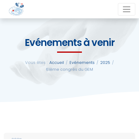
Aller
close
au
contenu
Evénements à venir
La
SFCM
Vous êtes :
Accueil
/
Evénements
/
2025
/
61ème congrès du GEM
Actualités
Evénements
Formations