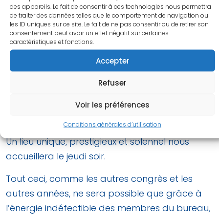
des appareils. Le fait de consentir à ces technologies nous permettra
industriels ;
de traiter des données telles que le comportement de navigation ou
une troisième sur le rôle des chirurgiens de la
les ID uniques sur ce site. Le fait de ne pas consentir ou de retirer son
consentement peut avoir un effet négatif sur certaines
main dans la détection de l’amylose et de ses
caractéristiques et fonctions.
nombreux signes extra cardiaques localisés à
Accepter
la main ;
un format original de communication par des
Refuser
leaders d’opinion, sur « comment rater une
Voir les préférences
opération » qui sera proposé en parallèle des
Conditions générales d’utilisation
communications libres.
Un lieu unique, prestigieux et solennel nous
accueillera le jeudi soir.
Tout ceci, comme les autres congrès et les
autres années, ne sera possible que grâce à
l’énergie indéfectible des membres du bureau,