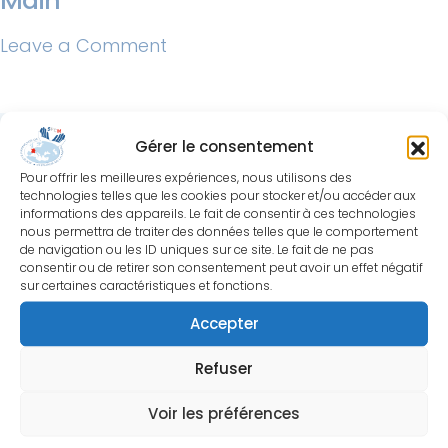
Main
on
Leave a Comment
Société
Hellenique
de
Gérer le consentement
Chirurgie
Pour offrir les meilleures expériences, nous utilisons des
de
technologies telles que les cookies pour stocker et/ou accéder aux
informations des appareils. Le fait de consentir à ces technologies
la
nous permettra de traiter des données telles que le comportement
de navigation ou les ID uniques sur ce site. Le fait de ne pas
Main
consentir ou de retirer son consentement peut avoir un effet négatif
sur certaines caractéristiques et fonctions.
Société Française de
Chirurgie de la Main
Accepter
Centre Hospitalier Privé St. Grégoire
Refuser
6 bd de la boutière, 35768 St. Grégoire
Tél: +33 6 38 95 58 32
Voir les préférences