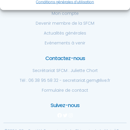
Accès rapide
Conditions générales d’utilisation
Mon compte
Devenir membre de la SFCM
Actualités générales
Evénements à venir
Contactez-nous
Secrétariat SFCM : Juliette Chort
Tél : 06 38 95 58 32 - secretariat.gem@live.fr
Formulaire de contact
Suivez-nous
Facebook
Twitter
Instagram