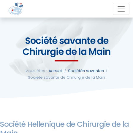
Aller
close
au
contenu
Société savante de
La
Chirurgie de la Main
SFCM
Actualités
Vous êtes :
Accueil
/
Sociétés savantes
/
Société savante de Chirurgie de la Main
Evénements
Formations
Société Hellenique de Chirurgie de la