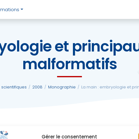
rmations
ryologie et princip
malformatifs
scientifiques
/
2008
/
Monographie
/
La main : embryologie et pr
Gérer le consentement