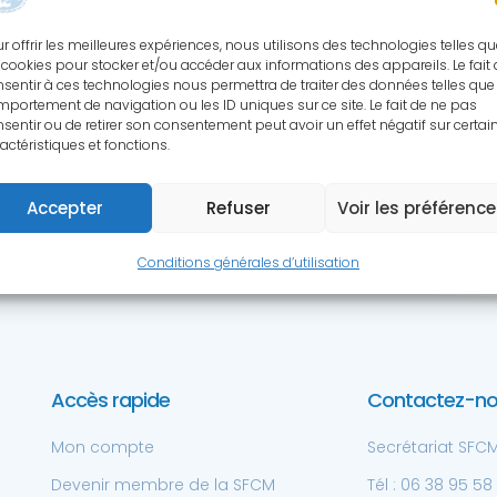
S RESSOURCES SCIENTIFIQ
r offrir les meilleures expériences, nous utilisons des technologies telles q
 cookies pour stocker et/ou accéder aux informations des appareils. Le fait
sentir à ces technologies nous permettra de traiter des données telles que 
cessibles aux membres de la SFCM à 
portement de navigation ou les ID uniques sur ce site. Le fait de ne pas
sentir ou de retirer son consentement peut avoir un effet négatif sur certai
actéristiques et fonctions.
Accepter
Refuser
Voir les préférenc
Conditions générales d’utilisation
Accès rapide
Contactez-n
Mon compte
Secrétariat SFCM 
Devenir membre de la SFCM
Tél : 06 38 95 58