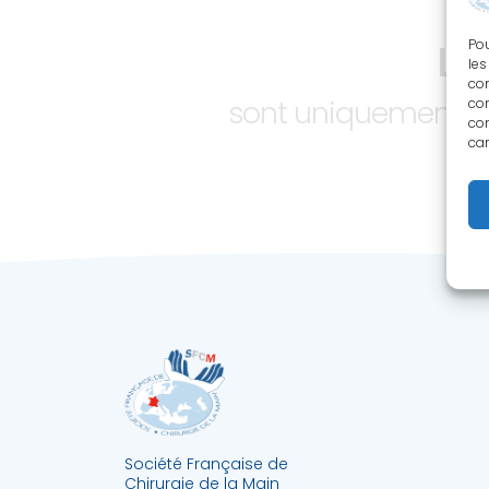
LE
Pou
les
con
sont uniquement ac
com
con
car
Société Française de
Chirurgie de la Main