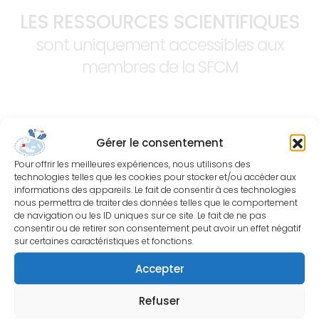
LES RESSOURCES SCIENTIFIQUES
sont uniquement accessibles aux
membres de la SFCM
Gérer le consentement
Pour offrir les meilleures expériences, nous utilisons des
technologies telles que les cookies pour stocker et/ou accéder aux
informations des appareils. Le fait de consentir à ces technologies
nous permettra de traiter des données telles que le comportement
de navigation ou les ID uniques sur ce site. Le fait de ne pas
consentir ou de retirer son consentement peut avoir un effet négatif
sur certaines caractéristiques et fonctions.
Accepter
Société Française de
Refuser
Chirurgie de la Main