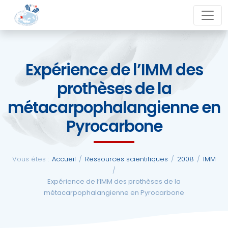
Aller
close
au
contenu
Expérience de l’IMM des
La
prothèses de la
SFCM
métacarpophalangienne en
Actualités
Pyrocarbone
Evénements
Vous êtes :
Accueil
/
Ressources scientifiques
/
2008
/
IMM
/
Formations
Expérience de l’IMM des prothèses de la
métacarpophalangienne en Pyrocarbone