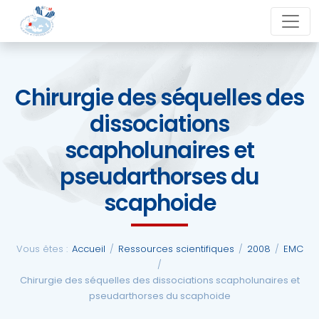
Aller
close
au
contenu
Chirurgie des séquelles des
La
dissociations
SFCM
scapholunaires et
Actualités
pseudarthorses du
scaphoide
Evénements
Formations
Vous êtes :
Accueil
/
Ressources scientifiques
/
2008
/
EMC
/
Chirurgie des séquelles des dissociations scapholunaires et
pseudarthorses du scaphoide