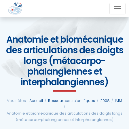
Aller
close
au
contenu
Anatomie et biomécanique
La
des articulations des doigts
SFCM
longs (métacarpo-
Actualités
phalangiennes et
interphalangiennes)
Evénements
Formations
Vous êtes :
Accueil
/
Ressources scientifiques
/
2008
/
IMM
/
Anatomie et biomécanique des articulations des doigts longs
(métacarpo-phalangiennes et interphalangiennes)