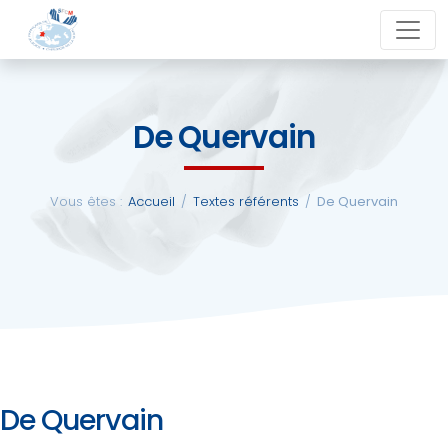
Aller
close
au
contenu
De Quervain
La
SFCM
Vous êtes :
Accueil
/
Textes référents
/
De Quervain
Actualités
Evénements
Formations
De Quervain