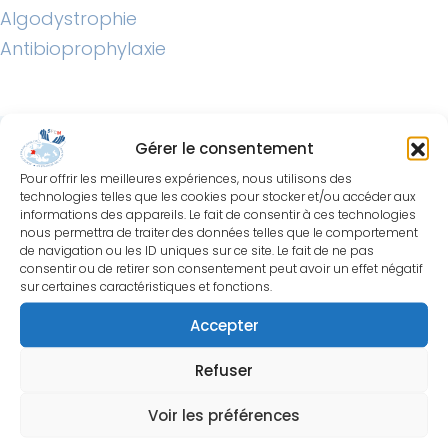
Navigation
Algodystrophie
de
Antibioprophylaxie
l’article
Gérer le consentement
Pour offrir les meilleures expériences, nous utilisons des
technologies telles que les cookies pour stocker et/ou accéder aux
informations des appareils. Le fait de consentir à ces technologies
nous permettra de traiter des données telles que le comportement
de navigation ou les ID uniques sur ce site. Le fait de ne pas
consentir ou de retirer son consentement peut avoir un effet négatif
sur certaines caractéristiques et fonctions.
Société Française de
Accepter
Chirurgie de la Main
Centre Hospitalier Privé St. Grégoire
Refuser
6 bd de la boutière, 35768 St. Grégoire
Tél: +33 6 38 95 58 32
Voir les préférences