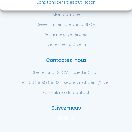
Accès rapide
Conditions générales d’utilisation
Mon compte
Devenir membre de la SFCM
Actualités générales
Evénements à venir
Contactez-nous
Secrétariat SFCM : Juliette Chort
Tél : 06 38 95 58 32 - secretariat.gem@live.fr
Formulaire de contact
Suivez-nous
Facebook
Twitter
Instagram