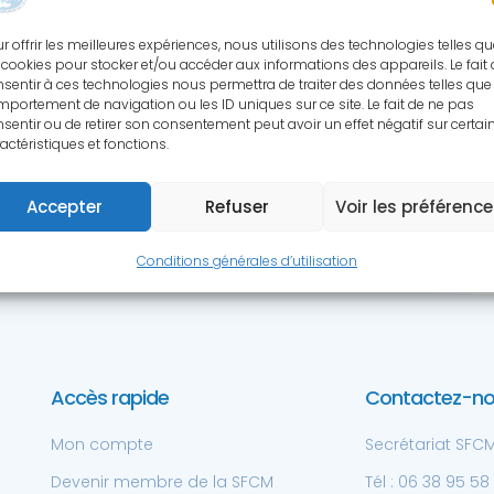
S RESSOURCES SCIENTIFIQ
r offrir les meilleures expériences, nous utilisons des technologies telles q
 cookies pour stocker et/ou accéder aux informations des appareils. Le fait
sentir à ces technologies nous permettra de traiter des données telles que 
cessibles aux membres de la SFCM à 
portement de navigation ou les ID uniques sur ce site. Le fait de ne pas
sentir ou de retirer son consentement peut avoir un effet négatif sur certai
actéristiques et fonctions.
Accepter
Refuser
Voir les préférenc
Conditions générales d’utilisation
Accès rapide
Contactez-n
Mon compte
Secrétariat SFCM 
Devenir membre de la SFCM
Tél : 06 38 95 58