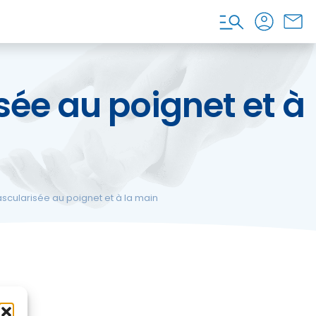
isée au poignet et à
 vascularisée au poignet et à la main