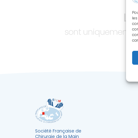
LE
Pou
les
con
sont uniquement ac
com
con
car
Société Française de
Chirurgie de la Main