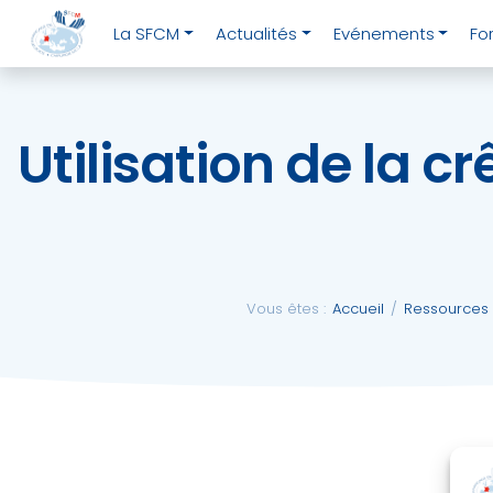
Aller
close
La SFCM
Actualités
Evénements
Fo
au
contenu
Utilisation de la c
La
SFCM
Actualités
Vous êtes :
Accueil
/
Ressources 
Evénements
Formations