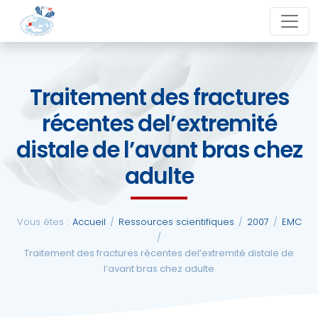
Aller
close
au
contenu
Traitement des fractures
La
récentes del’extremité
SFCM
distale de l’avant bras chez
Actualités
adulte
Evénements
Vous êtes :
Accueil
/
Ressources scientifiques
/
2007
/
EMC
/
Formations
Traitement des fractures récentes del’extremité distale de
l’avant bras chez adulte