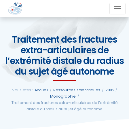
Aller
close
au
contenu
Traitement des fractures
La
extra-articulaires de
SFCM
l’extrémité distale du radius
Actualités
du sujet âgé autonome
Evénements
Vous êtes :
Accueil
/
Ressources scientifiques
/
2016
/
Monographie
/
Formations
Traitement des fractures extra-articulaires de l’extrémité
distale du radius du sujet âgé autonome