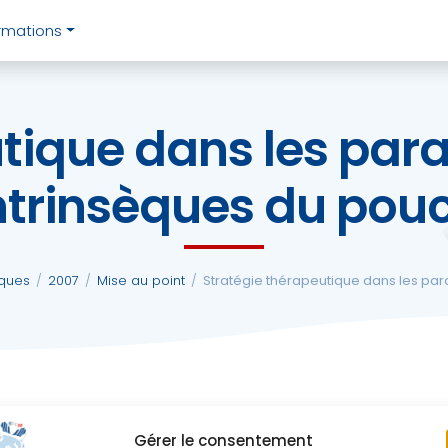
rmations
tique dans les par
ntrinsèques du pou
iques
/
2007
/
Mise au point
/
Stratégie thérapeutique dans les par
Gérer le consentement