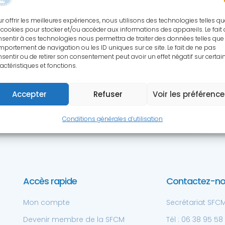
S RESSOURCES SCIENTIFIQ
r offrir les meilleures expériences, nous utilisons des technologies telles q
 cookies pour stocker et/ou accéder aux informations des appareils. Le fait
sentir à ces technologies nous permettra de traiter des données telles que 
cessibles aux membres de la SFCM à 
portement de navigation ou les ID uniques sur ce site. Le fait de ne pas
sentir ou de retirer son consentement peut avoir un effet négatif sur certai
actéristiques et fonctions.
Accepter
Refuser
Voir les préférenc
Conditions générales d’utilisation
Accès rapide
Contactez-n
Mon compte
Secrétariat SFCM 
Devenir membre de la SFCM
Tél : 06 38 95 58