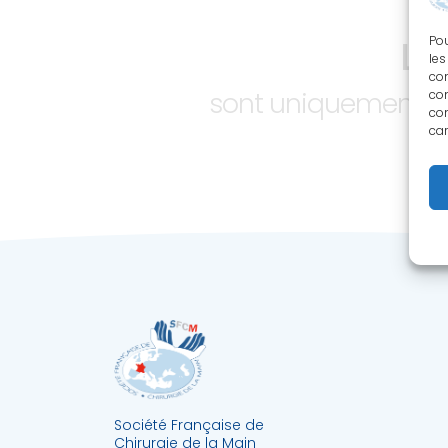
LE
Pou
les
con
sont uniquement ac
com
con
car
Société Française de
Chirurgie de la Main