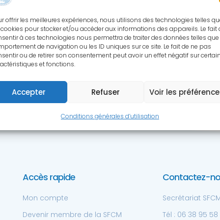
S RESSOURCES SCIENTIFIQ
r offrir les meilleures expériences, nous utilisons des technologies telles q
 cookies pour stocker et/ou accéder aux informations des appareils. Le fait
sentir à ces technologies nous permettra de traiter des données telles que 
cessibles aux membres de la SFCM à 
portement de navigation ou les ID uniques sur ce site. Le fait de ne pas
sentir ou de retirer son consentement peut avoir un effet négatif sur certai
actéristiques et fonctions.
Accepter
Refuser
Voir les préférenc
Conditions générales d’utilisation
Accès rapide
Contactez-n
Mon compte
Secrétariat SFCM 
Devenir membre de la SFCM
Tél : 06 38 95 58