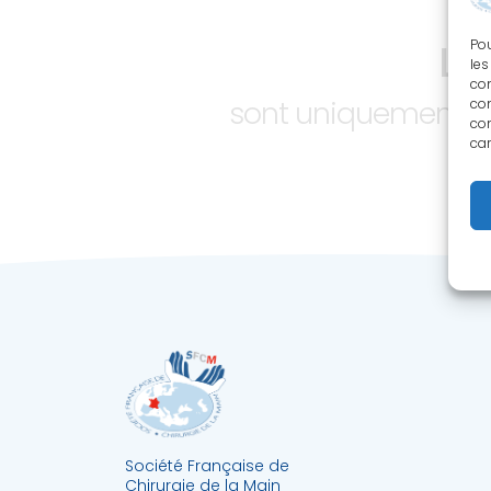
LE
Pou
les
con
sont uniquement ac
com
con
car
Société Française de
Chirurgie de la Main