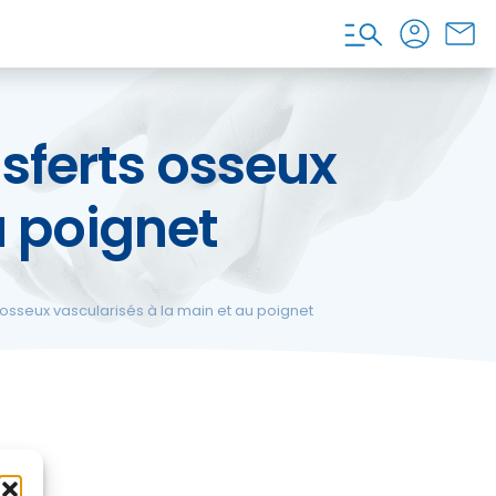
nsferts osseux
u poignet
 osseux vascularisés à la main et au poignet