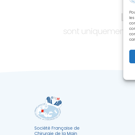
LE
Pou
les
con
sont uniquement ac
com
con
car
Société Française de
Chirurgie de la Main