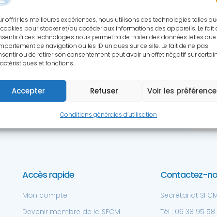
S RESSOURCES SCIENTIFIQ
r offrir les meilleures expériences, nous utilisons des technologies telles q
 cookies pour stocker et/ou accéder aux informations des appareils. Le fait
sentir à ces technologies nous permettra de traiter des données telles que 
cessibles aux membres de la SFCM à 
portement de navigation ou les ID uniques sur ce site. Le fait de ne pas
sentir ou de retirer son consentement peut avoir un effet négatif sur certai
actéristiques et fonctions.
Accepter
Refuser
Voir les préférenc
Conditions générales d’utilisation
Accès rapide
Contactez-n
Mon compte
Secrétariat SFCM 
Devenir membre de la SFCM
Tél : 06 38 95 58