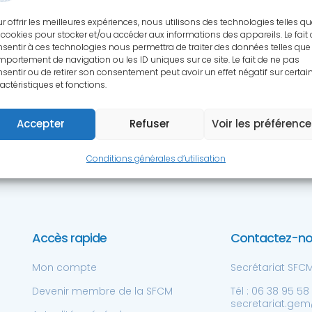
S RESSOURCES SCIENTIFIQ
r offrir les meilleures expériences, nous utilisons des technologies telles q
 cookies pour stocker et/ou accéder aux informations des appareils. Le fait
sentir à ces technologies nous permettra de traiter des données telles que 
cessibles aux membres de la SFCM à 
portement de navigation ou les ID uniques sur ce site. Le fait de ne pas
sentir ou de retirer son consentement peut avoir un effet négatif sur certai
actéristiques et fonctions.
Accepter
Refuser
Voir les préférenc
Conditions générales d’utilisation
Accès rapide
Contactez-n
Mon compte
Secrétariat SFCM 
Devenir membre de la SFCM
Tél : 06 38 95 58
secretariat.gem@