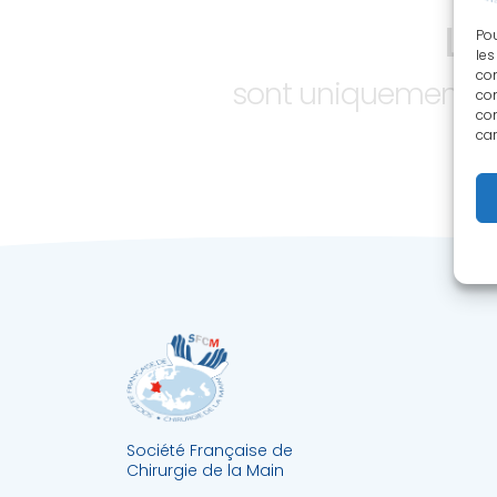
LE
Pou
les
con
sont uniquement ac
com
con
car
Société Française de
Chirurgie de la Main