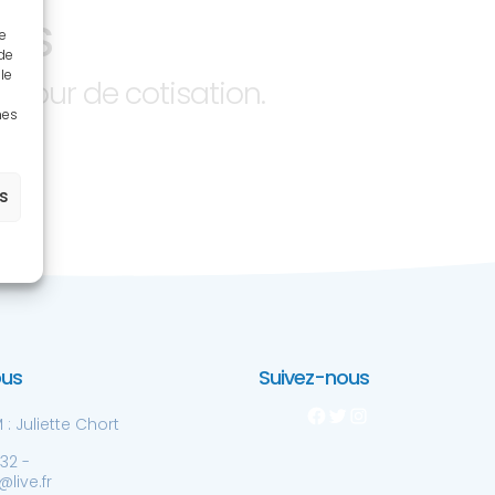
UES
ue
 de
le
jour de cotisation.
nes
es
ous
Suivez-nous
Facebook
Twitter
Instagram
: Juliette Chort
 32 -
live.fr