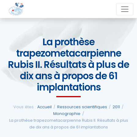
Aller
close
au
contenu
La prothèse
La
trapezometacarpienne
SFCM
Rubis II. Résultats à plus de
Actualités
dix ans à propos de 61
implantations
Evénements
Formations
Vous êtes :
Accueil
/
Ressources scientifiques
/
2011
/
Monographie
/
La prothèse trapezometacarpienne Rubis II. Résultats à plus
de dix ans à propos de 61 implantations