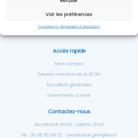
Refuser
Société Française de
Chirurgie de la Main
Voir les préférences
Centre Hospitalier Privé St. Grégoire
6 bd de la boutière, 35768 St. Grégoire
Conditions générales d’utilisation
Tél: +33 6 38 95 58 32
Accès rapide
Mon compte
Devenir membre de la SFCM
Actualités générales
Evénements à venir
Contactez-nous
Secrétariat SFCM : Juliette Chort
Tél : 06 38 95 58 32 - secretariat.gem@live.fr