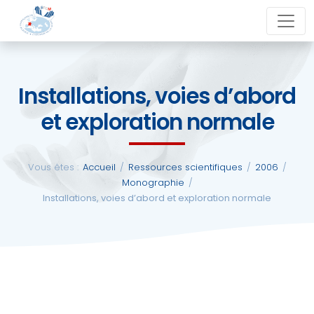
Aller
close
au
contenu
Installations, voies d’abord
La
et exploration normale
SFCM
Actualités
Vous êtes :
Accueil
/
Ressources scientifiques
/
2006
/
Monographie
/
Installations, voies d’abord et exploration normale
Evénements
Formations