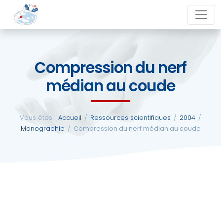
Aller
close
au
contenu
Compression du nerf
La
médian au coude
SFCM
Actualités
Vous êtes :
Accueil
/
Ressources scientifiques
/
2004
/
Monographie
/
Compression du nerf médian au coude
Evénements
Formations