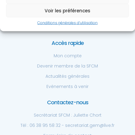
Chirurgie de la Main
Voir les préférences
Centre Hospitalier Privé St. Grégoire
6 bd de la boutière, 35768 St. Grégoire
Conditions générales d’utilisation
Tél: +33 6 38 95 58 32
Accès rapide
Mon compte
Devenir membre de la SFCM
Actualités générales
Evénements à venir
Contactez-nous
Secrétariat SFCM : Juliette Chort
Tél : 06 38 95 58 32 - secretariat.gem@live.fr