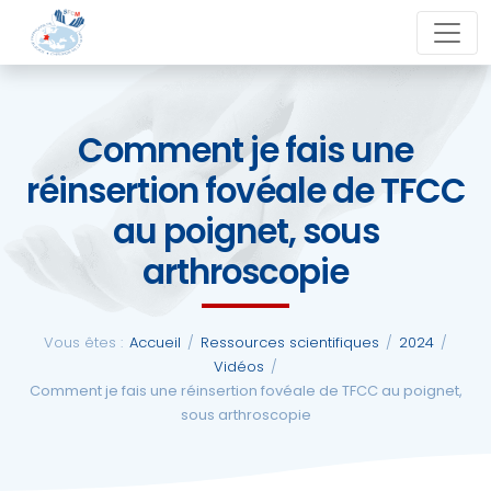
Aller
close
au
contenu
Comment je fais une
La
réinsertion fovéale de TFCC
SFCM
au poignet, sous
Actualités
arthroscopie
Evénements
Vous êtes :
Accueil
/
Ressources scientifiques
/
2024
/
Vidéos
/
Formations
Comment je fais une réinsertion fovéale de TFCC au poignet,
sous arthroscopie