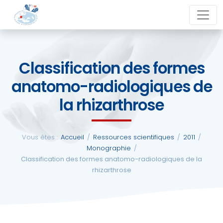
Aller
close
au
contenu
Classification des formes
La
anatomo-radiologiques de
SFCM
la rhizarthrose
Actualités
Vous êtes :
Accueil
/
Ressources scientifiques
/
2011
/
Evénements
Monographie
/
Classification des formes anatomo-radiologiques de la
rhizarthrose
Formations