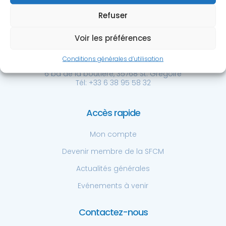
Refuser
Voir les préférences
Société Française de
Chirurgie de la Main
Conditions générales d’utilisation
Centre Hospitalier Privé St. Grégoire
6 bd de la boutière, 35768 St. Grégoire
Tél: +33 6 38 95 58 32
Accès rapide
Mon compte
Devenir membre de la SFCM
Actualités générales
Evénements à venir
Contactez-nous