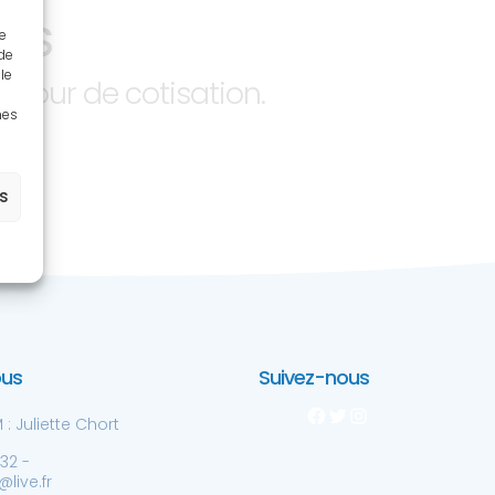
UES
ue
 de
le
jour de cotisation.
nes
es
ous
Suivez-nous
Facebook
Twitter
Instagram
: Juliette Chort
 32 -
live.fr