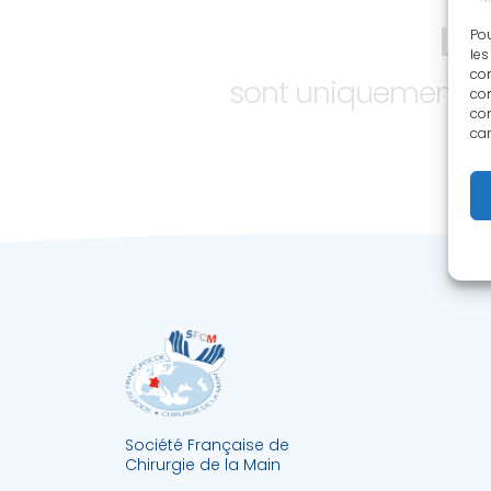
LE
Pou
les
con
sont uniquement ac
com
con
car
Société Française de
Chirurgie de la Main