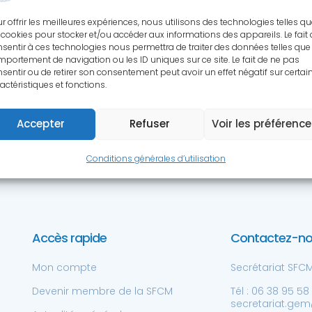
S RESSOURCES SCIENTIFIQ
r offrir les meilleures expériences, nous utilisons des technologies telles q
 cookies pour stocker et/ou accéder aux informations des appareils. Le fait
sentir à ces technologies nous permettra de traiter des données telles que 
cessibles aux membres de la SFCM à 
portement de navigation ou les ID uniques sur ce site. Le fait de ne pas
sentir ou de retirer son consentement peut avoir un effet négatif sur certai
actéristiques et fonctions.
Accepter
Refuser
Voir les préférenc
Conditions générales d’utilisation
Accès rapide
Contactez-n
Mon compte
Secrétariat SFCM 
Devenir membre de la SFCM
Tél : 06 38 95 58
secretariat.gem@