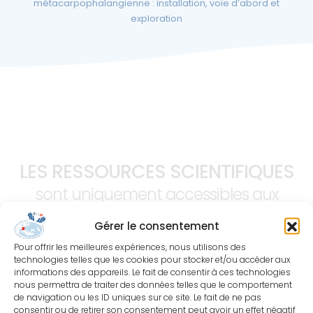
métacarpophalangienne : installation, voie d’abord et
exploration
LES RESSOURCES SCIENTIFIQUES
sont uniquement accessibles aux
membres de la SFCM à jour de
Gérer le consentement
cotisation.
Pour offrir les meilleures expériences, nous utilisons des
technologies telles que les cookies pour stocker et/ou accéder aux
informations des appareils. Le fait de consentir à ces technologies
nous permettra de traiter des données telles que le comportement
de navigation ou les ID uniques sur ce site. Le fait de ne pas
consentir ou de retirer son consentement peut avoir un effet négatif