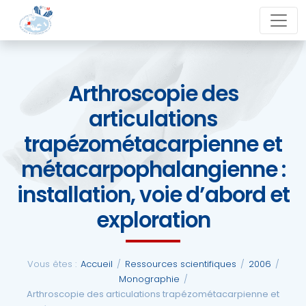
Aller
close
au
contenu
Arthroscopie des
La
articulations
SFCM
trapézométacarpienne et
Actualités
métacarpophalangienne :
installation, voie d’abord et
Evénements
exploration
Formations
Vous êtes :
Accueil
/
Ressources scientifiques
/
2006
/
Monographie
/
Arthroscopie des articulations trapézométacarpienne et