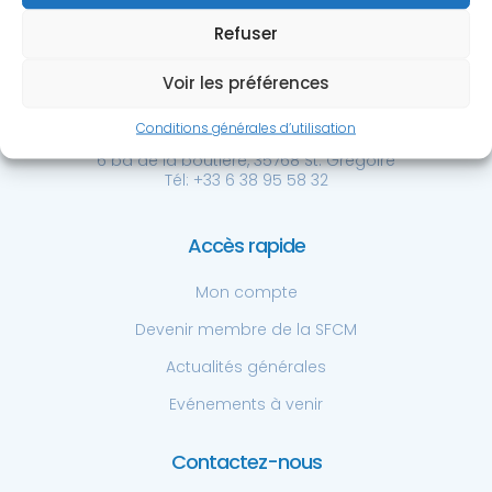
Refuser
Voir les préférences
Société Française de
Chirurgie de la Main
Conditions générales d’utilisation
Centre Hospitalier Privé St. Grégoire
6 bd de la boutière, 35768 St. Grégoire
Tél: +33 6 38 95 58 32
Accès rapide
Mon compte
Devenir membre de la SFCM
Actualités générales
Evénements à venir
Contactez-nous