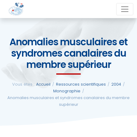
Aller
close
au
contenu
Anomalies musculaires et
La
syndromes canalaires du
SFCM
membre supérieur
Actualités
Vous êtes :
Accueil
/
Ressources scientifiques
/
2004
/
Evénements
Monographie
/
Anomalies musculaires et syndromes canalaires du membre
supérieur
Formations