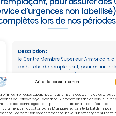
 remplaçant, pour assurer des
ervice d’urgences non labellisé)
omplètes lors de nos période
Description :
le Centre Membre Supérieur Armoricain, à S
recherche de remplaçant, pour assurer de
d’urgences non labellisé), ainsi que des 
périodes de congés
Gérer le consentement
Et
r offrir les meilleures expériences, nous utilisons des technologies telles q
 cookies pour stocker et/ou accéder aux informations des appareils. Le fait
sentir à ces technologies nous permettra de traiter des données telles que 
recherche d’un associé, pour une activité 
portement de navigation ou les ID uniques sur ce site. Le fait de ne pas
poignet.
sentir ou de retirer son consentement peut avoir un effet négatif sur certai