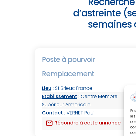
Recherche
d’astreinte (s
semaines c
Poste à pourvoir
Remplacement
Lieu
:
St Brieuc France
Etablissement
:
Centre Membre
Supérieur Armoricain
Pou
Contact
:
VERNET Paul
les
con
mail
Répondre à cette annonce
com
con