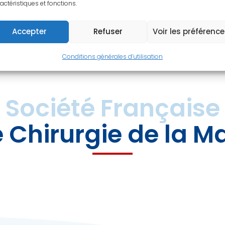
actéristiques et fonctions.
Dr P. Vernet
Accepter
Refuser
Voir les préférenc
vernetplj@gmail.com
Conditions générales d’utilisation
Société Française
 Chirurgie de la M