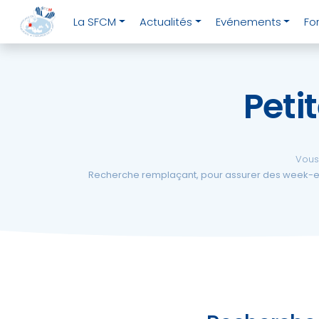
Aller
close
La SFCM
Actualités
Evénements
Fo
au
contenu
Peti
La
SFCM
Vous 
Actualités
Recherche remplaçant, pour assurer des week-end
Evénements
Formations