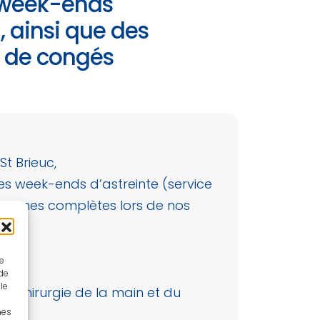
 week-ends
, ainsi que des
s de congés
t Brieuc,
s week-ends d’astreinte (service
semaines complètes lors de nos
ue
 de
le
de chirurgie de la main et du
nes