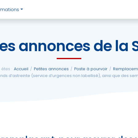
rmations
tes annonces de la
êtes :
Accueil
/
Petites annonces
/
Poste à pourvoir
/
Remplacem
s d’astreinte (service d’urgences non labellisé), ainsi que des s