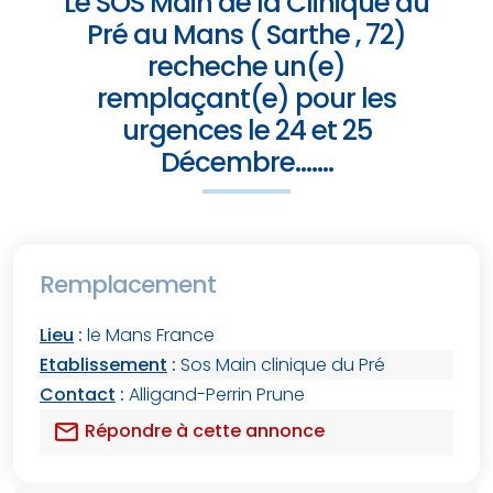
Le SOS Main de la Clinique du
Pré au Mans ( Sarthe , 72)
recheche un(e)
remplaçant(e) pour les
urgences le 24 et 25
Décembre.......
Remplacement
Lieu
:
le Mans France
Etablissement
:
Sos Main clinique du Pré
Contact
:
Alligand-Perrin Prune
mail
Répondre à cette annonce