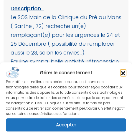
Description :
Le SOS Main de la Clinique du Pré au Mans
( Sarthe , 72) recheche un(e)
remplaçant(e) pour les urgences le 24 et
25 Décembre ( possibilité de remplacer
aussi le 23, selon les envies…).
Equipe sympa, belle activité, rétrocession
70%. N’hésitez pas à nous contacter pour
Gérer le consentement
plus de détails!
Pour offrir les meilleures expériences, nous utilisons des
technologies telles que les cookies pour stocker et/ou accéder aux
Docteur Alligand-Perrin Prune
informations des appareils. Le fait de consentir à ces technologies
nous permettra de traiter des données telles que le comportement
de navigation ou les ID uniques sur ce site. Le fait de ne pas
Tél : +33685404124
consentir ou de retirer son consentement peut avoir un effet négatif
sur certaines caractéristiques et fonctions.
dr.alligandperrin@chir-main.fr
Accepter