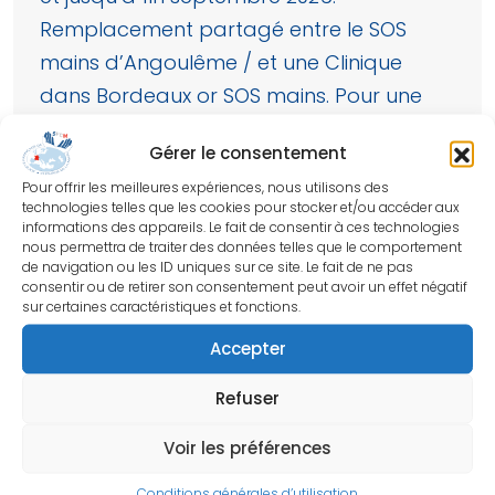
Remplacement partagé entre le SOS
mains d’Angoulême / et une Clinique
dans Bordeaux or SOS mains. Pour une
activité de consultation, de bloc
Gérer le consentement
programmé et d’urgences. Possibilité
Pour offrir les meilleures expériences, nous utilisons des
d’adapter le planning, de prendre des
technologies telles que les cookies pour stocker et/ou accéder aux
congés dans l’été, souplesse
informations des appareils. Le fait de consentir à ces technologies
nous permettra de traiter des données telles que le comportement
d’organisation
de navigation ou les ID uniques sur ce site. Le fait de ne pas
consentir ou de retirer son consentement peut avoir un effet négatif
sur certaines caractéristiques et fonctions.
Accepter
RETOUR À LA LISTE DES ANNONCES
Refuser
Société Française
Voir les préférences
de Chirurgie de la Main
Conditions générales d’utilisation