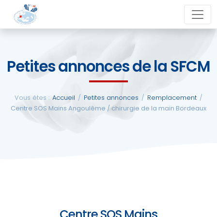
Aller
close
au
contenu
Petites annonces de la SFCM
La
SFCM
Vous êtes :
Accueil
/
Petites annonces
/
Remplacement
/
Centre SOS Mains Angoulême / chirurgie de la main Bordeaux
Actualités
Evénements
Formations
Centre SOS Mains