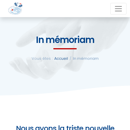
Aller
close
au
contenu
In mémoriam
La
SFCM
Vous êtes :
Accueil
/
In mémoriam
Actualités
Evénements
Formations
Nous avons la triste nouvelle