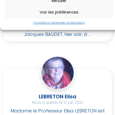
Refuser
BAUDET Jacques
Voir les préférences
Nous a quittés le 14 juin 2022
Nous avons l’immense tristesse de vous
Conditions générales d’utilisation
faire part du décès de notre Maître
Jacques BAUDET, hier soir, à ...
LEBRETON Elisa
Nous a quittés le 12 juin 2022
Madame le Professeur Elisa LEBRETON est