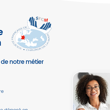
e
n
 de notre métier
re
tre déposé en