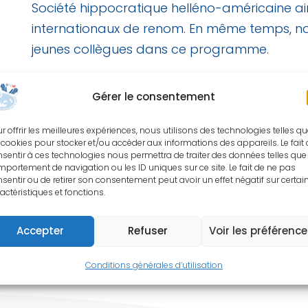
Société hippocratique helléno-américaine ai
internationaux de renom. En même temps, not
jeunes collègues dans ce programme.
Nickolaos A. Darlis
Gérer le consentement
Président, Société hellénique pour la chirurgi
main et du membre supérieur
r offrir les meilleures expériences, nous utilisons des technologies telles q
 cookies pour stocker et/ou accéder aux informations des appareils. Le fait
Filippos S. Giannoulis
sentir à ces technologies nous permettra de traiter des données telles que 
portement de navigation ou les ID uniques sur ce site. Le fait de ne pas
Président, Société hellénique de microchirurg
sentir ou de retirer son consentement peut avoir un effet négatif sur certai
actéristiques et fonctions.
Accepter
Refuser
Voir les préférenc
Conditions générales d’utilisation