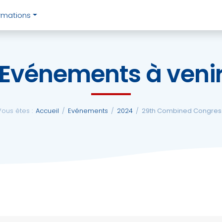
rmations
Evénements à veni
Vous êtes :
Accueil
/
Evénements
/
2024
/
29th Combined Congres