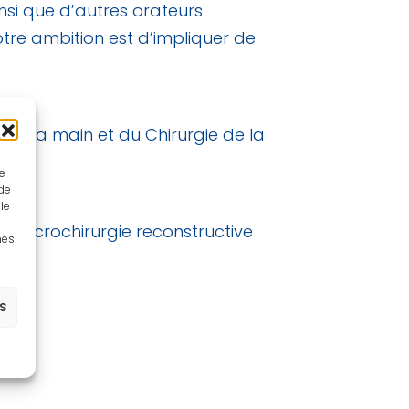
nsi que d’autres orateurs
re ambition est d’impliquer de
e de la main et du Chirurgie de la
ue
 de
le
ie microchirurgie reconstructive
nes
es