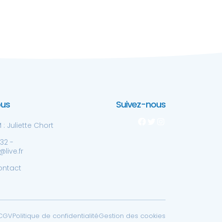
ous
Suivez-nous
Facebook
Twitter
Instagram
: Juliette Chort
 32 -
live.fr
ontact
CGV
Politique de confidentialité
Gestion des cookies