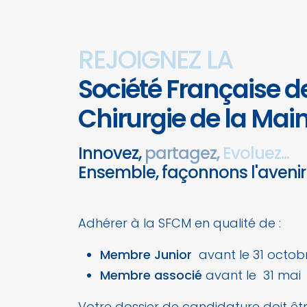
REJOIGNEZ LA
Société Française d
Chirurgie de la Mai
Innovez,
partagez,
Evoluez...
Ensemble, façonnons l'avenir
Adhérer à la SFCM en qualité de :
Membre Junior
avant le 31 octob
Membre associé
avant le 31 mai
Votre dossier de candidature doit ê