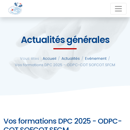
Aller
close
au
contenu
Actualités générales
La
SFCM
Vous êtes :
Accueil
/
Actualités
/
Evénement
/
Vos formations DPC 2025 – ODPC-COT SOFCOT.SFCM
Actualités
Evénements
Formations
Vos formations DPC 2025 - ODPC-
COT SOFCOT.SFCM