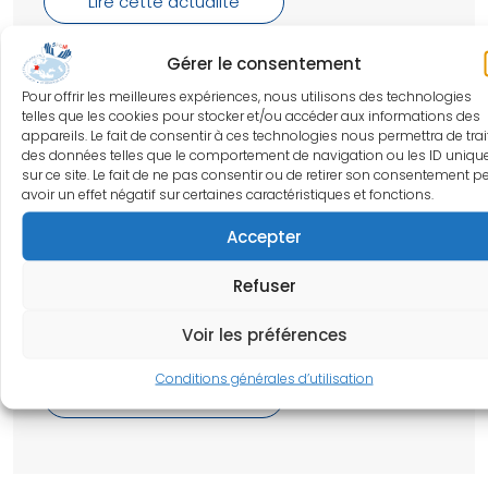
Lire cette actualité
Gérer le consentement
Pour offrir les meilleures expériences, nous utilisons des technologies
Publié le 07 août 2026
telles que les cookies pour stocker et/ou accéder aux informations des
L’anatomie du châtiment : Ravaillac
appareils. Le fait de consentir à ces technologies nous permettra de trai
des données telles que le comportement de navigation ou les ID uniqu
et Damiens, ou la main sacrifiée
sur ce site. Le fait de ne pas consentir ou de retirer son consentement p
avoir un effet négatif sur certaines caractéristiques et fonctions.
Madame la Professeure Auquit-Auckbur du 03
Juillet ROUEN Fabrice RABARIN, Centre de la
Accepter
Main, Angers Assistance Main, Trélazé
Refuser
Introduction La main constitue, dans l’histoire
des représentations politiques et religieuses,
Voir les préférences
un ...
Conditions générales d’utilisation
Lire cette actualité